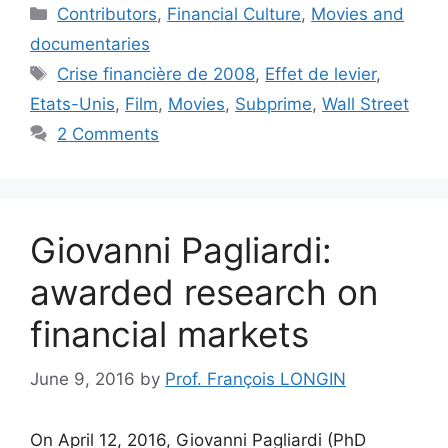
Categories
Contributors
,
Financial Culture
,
Movies and
documentaries
Tags
Crise financière de 2008
,
Effet de levier
,
Etats-Unis
,
Film
,
Movies
,
Subprime
,
Wall Street
2 Comments
Giovanni Pagliardi:
awarded research on
financial markets
June 9, 2016
by
Prof. François LONGIN
On April 12, 2016, Giovanni Pagliardi (PhD