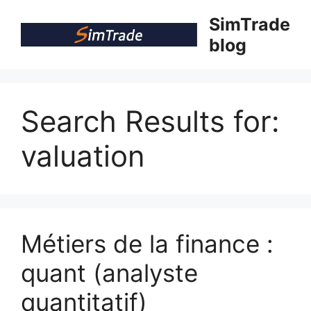
Skip
SimTrade
to
blog
content
Search Results for:
valuation
Métiers de la finance :
quant (analyste
quantitatif)