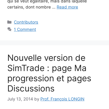
qui se veut égalitaire, mais dans laquelle
certains, dont nombre …
Read more
Categories
Contributors
1 Comment
Nouvelle version de
SimTrade : page Ma
progression et pages
Discussions
July 13, 2014
by
Prof. François LONGIN