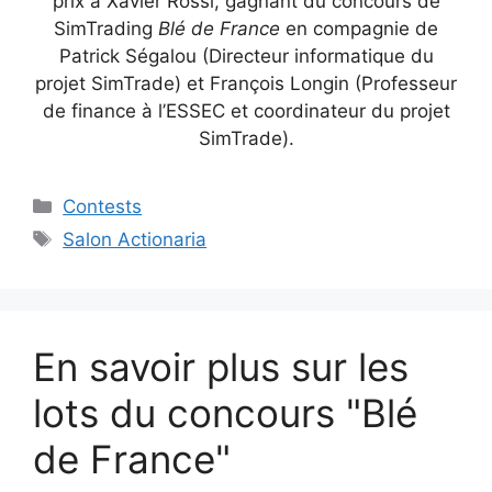
prix à Xavier Rossi, gagnant du concours de
SimTrading
Blé de France
en compagnie de
Patrick Ségalou (Directeur informatique du
projet SimTrade) et François Longin (Professeur
de finance à l’ESSEC et coordinateur du projet
SimTrade).
Categories
Contests
Tags
Salon Actionaria
En savoir plus sur les
lots du concours "Blé
de France"