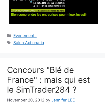
Categories
Evénements
Tags
Salon Actionaria
Concours "Blé de
France" : mais qui est
le SimTrader284 ?
November 20, 2012
by
Jennifer LEE