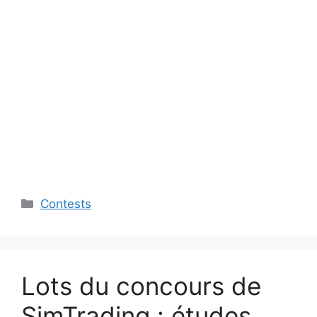
Categories
Contests
Lots du concours de
SimTrading : études