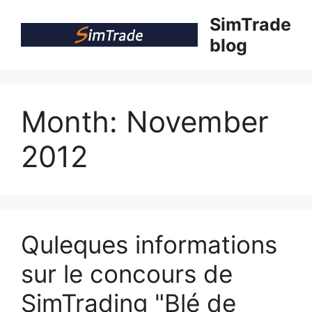
Skip
SimTrade
to
blog
content
Month:
November
2012
Quleques informations
sur le concours de
SimTrading "Blé de