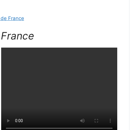
é de France
 France