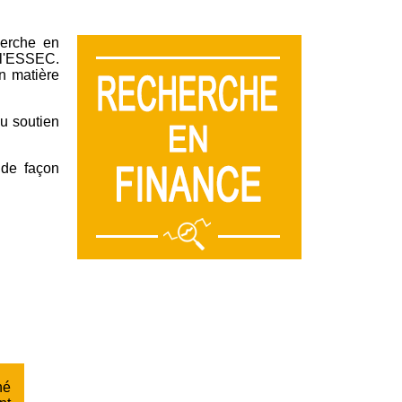
herche en
 l'ESSEC.
n matière
u soutien
 de façon
hé