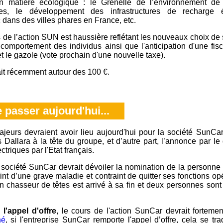
n matière écologique : le Grenelle de l’environnement de
es, le développement des infrastructures de recharge é
 dans des villes phares en France, etc.
de l’action SUN est haussière reflétant les nouveaux choix de 
omportement des individus ainsi que l'anticipation d'une fisc
et le gazole (vote prochain d'une nouvelle taxe).
ait récemment autour des 100 €.
 passer aujourd'hui...
urs devraient avoir lieu aujourd'hui pour la société SunCar 
Dallara à la tête du groupe, et d’autre part, l’annonce par le 
ctriques par l'Etat français.
a société SunCar devrait dévoiler la nomination de la personne 
int d’une grave maladie et contraint de quitter ses fonctions o
n chasseur de têtes est arrivé à sa fin et deux personnes sont
 l'appel d'offre
, le cours de l'action SunCar devrait forteme
hé
, si l'entreprise SunCar remporte l'appel d’offre, cela se tr