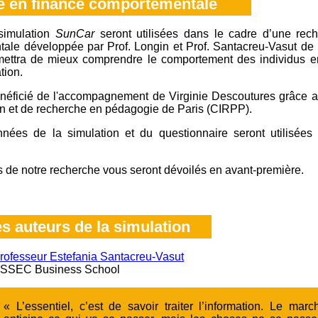
 en finance comportementale
simulation
SunCar
seront utilisées dans le cadre d’une rec
ale développée par Prof. Longin et Prof. Santacreu-Vasut de
mettra de mieux comprendre le comportement des individus e
tion.
néficié de l'accompagnement de Virginie Descoutures grâce a
on et de recherche en pédagogie de Paris (CIRPP).
nnées de la simulation et du questionnaire seront utilisées
s de notre recherche vous seront dévoilés en avant-première.
s auteurs de la simulation
rofesseur Estefania Santacreu-Vasut
SSEC Business School
« L’essentiel, c’est de savoir traiter l’information. Le marc