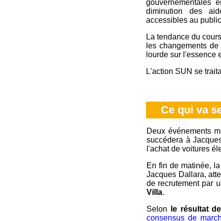
gouvernementales e
diminution des aid
accessibles au public
La tendance du cours 
les changements de c
lourde sur l'essence 
L'action SUN se trait
Ce qui va se
Deux événements maje
succédera à Jacques 
l'achat de voitures éle
En fin de matinée, l
Jacques Dallara, atte
de recrutement par u
Villa
.
Selon
le résultat de
consensus de marc