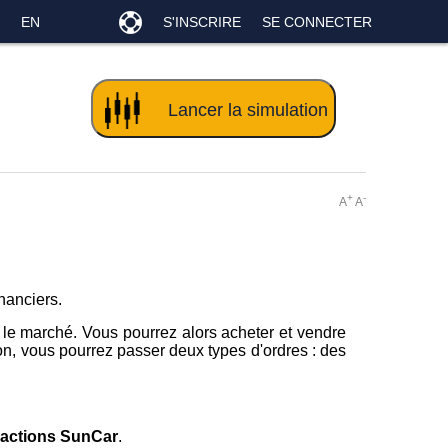
EN
S'INSCRIRE
SE CONNECTER
+
-
A
A
nanciers.
 le marché. Vous pourrez alors acheter et vendre
ion, vous pourrez passer deux types d'ordres : des
 actions SunCar
.