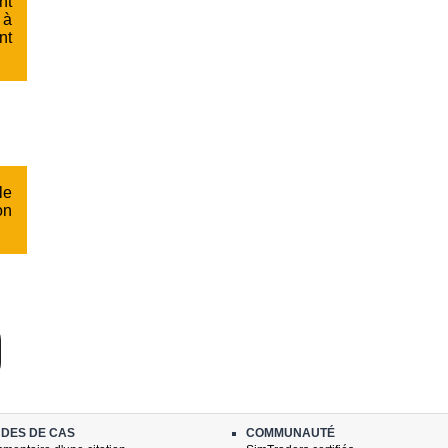
nt
 à
nt
le
on
DES DE CAS
COMMUNAUTÉ