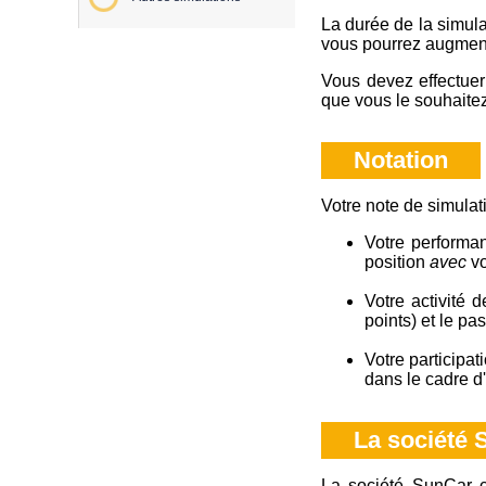
La durée de la simula
vous pourrez augment
Vous devez effectuer
que vous le souhaitez
Notation
Votre note de simulat
Votre performan
position
avec
vo
Votre activité d
points) et le pa
Votre participat
dans le cadre d
La société
La société SunCar c