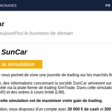
PACKAGES
FR
ar
 aujourd'hui le business de demain
n
SunCar
ASMB_SUN1_FR_V6
 la simulation
r
vous permet de vivre une journée de trading sur les marchés fi
, des informations concernant la société SunCar arriveront sur
iété via la plate-forme de trading SimTrade. Dans cette simulat
) et des ordres à cours limité (LIM).
cette simulation est de maximiser votre gain de trading.
ation, vous disposez d'un compte avec
30 000 € de cash
et
300