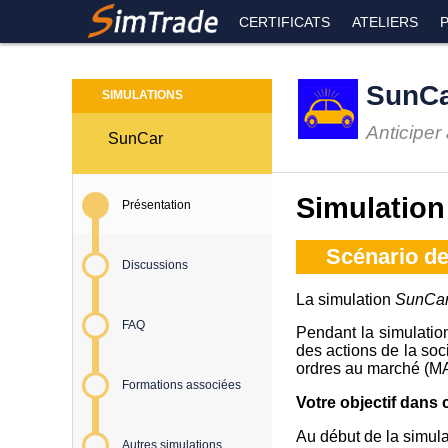
CERTIFICATS
ATELIERS
SunC
SIMULATIONS
Anticiper
SunCar
Simulatio
Présentation
Scénario de
Discussions
La simulation
SunCa
FAQ
Pendant la simulation
des actions de la soc
ordres au marché (MAR
Formations associées
Votre objectif dans 
Au début de la simul
Autres simulations