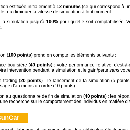
tion est fixée initialement à
12 minutes
(ce qui correspond à un
er ou diminuer la vitesse de simulation à tout moment.
 la simulation jusqu'à
100%
pour qu'elle soit comptabilisée. V
.
ion (
100 points
) prend en compte les éléments suivants :
ce boursière (
40 points
) : votre performance relative, c'est-à-
tre intervention pendant la simulation et le gain/perte
sans
votre
e trading (
20 points
) : le lancement de la simulation (5 points)
ssage d'au moins un ordre (10 points)
ion au questionnaire de fin de simulation (
40 points
) : les répo
'une recherche sur le comportement des individus en matière d'a
 SunCar
onçoit, fabrique et commercialise des véhicules électriques