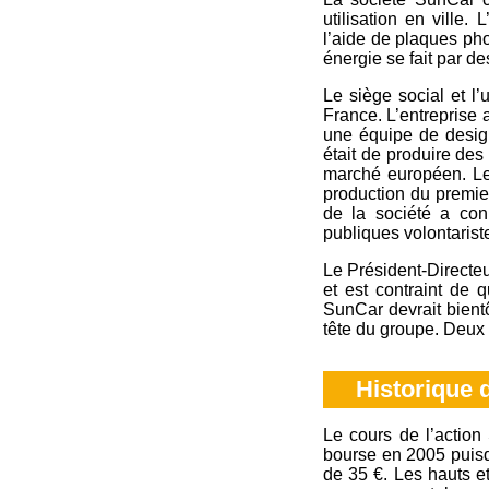
utilisation en ville.
l’aide de plaques phot
énergie se fait par d
Le siège social et l
France. L’entreprise 
une équipe de design
était de produire de
marché européen. Le 
production du premie
de la société a con
publiques volontaris
Le Président-Directeu
et est contraint de 
SunCar devrait bient
tête du groupe. Deux
Historique 
Le cours de l’actio
bourse en 2005 puisqu
de 35 €. Les hauts e