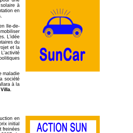
 solaire à
ntation en
.
en Ile-de-
 mobiliser
s. L'idée
ntaires du
jet et la
’activité
olitiques
ve maladie
La société
lara à la
Villa
.
duction en
ix initial
t freinées