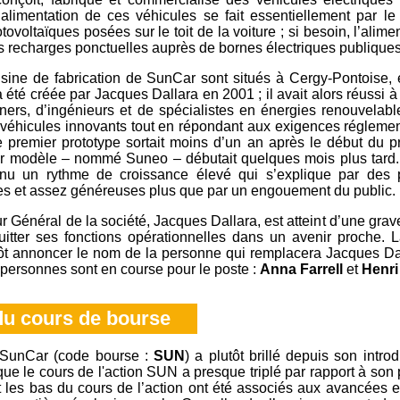
 L’alimentation de ces véhicules se fait essentiellement par le
ovoltaïques posées sur le toit de la voiture ; si besoin, l’alime
es recharges ponctuelles auprès de bornes électriques publiques
’usine de fabrication de SunCar sont situés à Cergy-Pontoise, 
a été créée par Jacques Dallara en 2001 ; il avait alors réussi à
ers, d’ingénieurs et de spécialistes en énergies renouvelable
s véhicules innovants tout en répondant aux exigences régleme
premier prototype sortait moins d’un an après le début du pro
r modèle – nommé Suneo – débutait quelques mois plus tard. L
nu un rythme de croissance élevé qui s’explique par des p
tes et assez généreuses plus que par un engouement du public.
r Général de la société, Jacques Dallara, est atteint d’une gra
quitter ses fonctions opérationnelles dans un avenir proche. 
ôt annoncer le nom de la personne qui remplacera Jacques Dal
 personnes sont en course pour le poste :
Anna Farrell
et
Henri 
du cours de bourse
n SunCar (code bourse :
SUN
) a plutôt brillé depuis son intro
e le cours de l'action SUN a presque triplé par rapport à son pr
t les bas du cours de l’action ont été associés aux avancées e